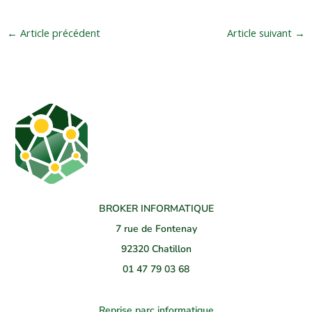
k
t
t
e
u
a
←
Article précédent
Article suivant
→
d
b
g
i
e
r
n
a
m
BROKER INFORMATIQUE
7 rue de Fontenay
92320 Chatillon
01 47 79 03 68
Reprise parc informatique