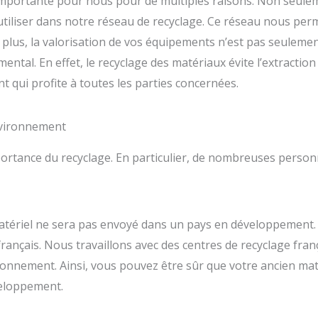
 importante pour nous pour de multiples raisons. Non seule
iliser dans notre réseau de recyclage. Ce réseau nous permet
. De plus, la valorisation de vos équipements n’est pas seulem
ental. En effet, le recyclage des matériaux évite l’extractio
nt qui profite à toutes les parties concernées.
environnement
mportance du recyclage. En particulier, de nombreuses personn
atériel ne sera pas envoyé dans un pays en développement.
rançais. Nous travaillons avec des centres de recyclage frança
vironnement. Ainsi, vous pouvez être sûr que votre ancien mat
veloppement.