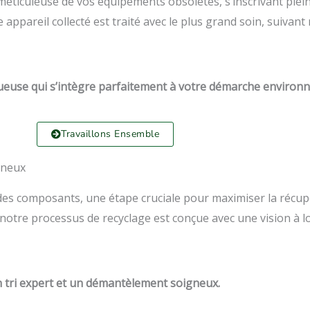
 méticuleuse de vos équipements obsolètes, s’inscrivant p
e appareil collecté est traité avec le plus grand soin, suiva
ueuse qui s’intègre parfaitement à votre démarche environ
Travaillons Ensemble
gneux
x des composants, une étape cruciale pour maximiser la récu
 notre processus de recyclage est conçue avec une vision à 
n tri expert et un démantèlement soigneux.