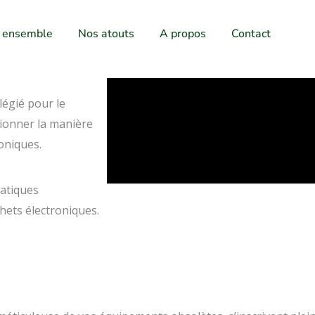
s ensemble
Nos atouts
A propos
Contact
légié pour le
ionner la manière
oniques.
ratiques
hets électroniques.