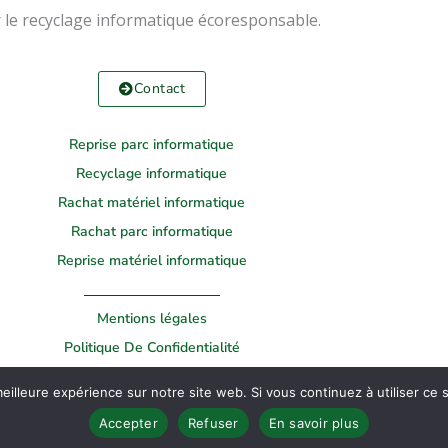
r le recyclage informatique écoresponsable.
Contact
Reprise parc informatique
Recyclage informatique
Rachat matériel informatique
Rachat parc informatique
Reprise matériel informatique
Mentions légales
Politique De Confidentialité
eilleure expérience sur notre site web. Si vous continuez à utiliser ce
 © 2022 Broker Informatique | Réalisé par
Agence Pro Web
Accepter
Refuser
En savoir plus