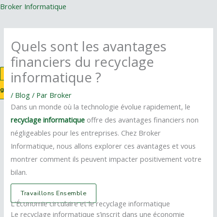
Aller
Broker Informatique
au
contenu
Quels sont les avantages
Menu
financiers du recyclage
informatique ?
Estimation
gratuite
/
Blog
/ Par
Broker
Dans un monde où la technologie évolue rapidement, le
recyclage informatique
offre des avantages financiers non
négligeables pour les entreprises. Chez Broker
Informatique, nous allons explorer ces avantages et vous
montrer comment ils peuvent impacter positivement votre
bilan.
Travaillons Ensemble
L'Économie circulaire et le recyclage informatique
Le recyclage informatique s’inscrit dans une économie