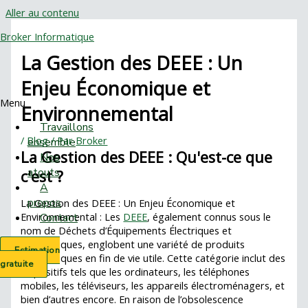
Aller au contenu
Broker Informatique
La Gestion des DEEE : Un
Enjeu Économique et
Menu
Environnemental
Travaillons
/
Blog
/ Par
Broker
ensemble
La Gestion des DEEE : Qu'est-ce que
Nos
atouts
c'est ?
A
propos
La Gestion des DEEE : Un Enjeu Économique et
Environnemental : Les
DEEE
, également connus sous le
Contact
nom de Déchets d’Équipements Électriques et
Électroniques, englobent une variété de produits
Estimation
électroniques en fin de vie utile. Cette catégorie inclut des
gratuite
dispositifs tels que les ordinateurs, les téléphones
mobiles, les téléviseurs, les appareils électroménagers, et
bien d’autres encore. En raison de l’obsolescence