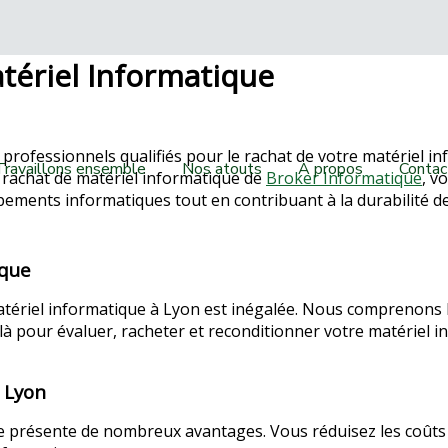
tériel Informatique
professionnels qualifiés pour le rachat de votre matériel in
Travaillons ensemble
Nos atouts
A propos
Contac
n rachat de matériel informatique de
Broker Informatique
, v
ements informatiques tout en contribuant à la durabilité de
ique
tériel informatique à Lyon est inégalée. Nous comprenons l
là pour évaluer, racheter et reconditionner votre matériel i
 Lyon
e présente de nombreux avantages. Vous réduisez les coûts d