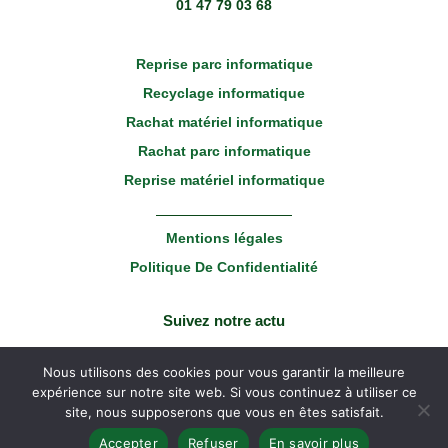
01 47 79 03 68
Reprise parc informatique
Recyclage informatique
Rachat matériel informatique
Rachat parc informatique
Reprise matériel informatique
Mentions légales
Politique De Confidentialité
Suivez notre actu
Linkedin
Youtube
Nous utilisons des cookies pour vous garantir la meilleure
expérience sur notre site web. Si vous continuez à utiliser ce
site, nous supposerons que vous en êtes satisfait.
Copyright © 2022 Broker Informatique | Réalisé par
Agence Pro Web
Accepter
Refuser
En savoir plus