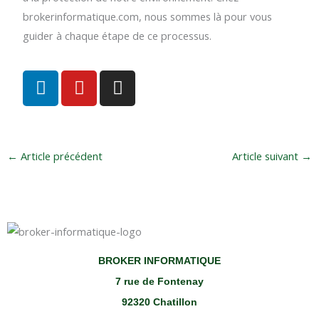
brokerinformatique.com, nous sommes là pour vous
guider à chaque étape de ce processus.
L
Y
I
i
o
n
n
u
s
k
t
t
e
u
a
←
Article précédent
Article suivant
→
d
b
g
i
e
r
n
a
m
BROKER INFORMATIQUE
7 rue de Fontenay
92320 Chatillon