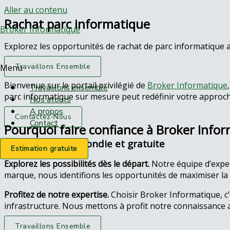
Aller au contenu
Rachat parc informatique
Broker Informatique
Explorez les opportunités de rachat de parc informatique 
Travaillons Ensemble
Menu
Bienvenue sur le portail privilégié de
Broker Informatique
Travaillons ensemble
parc informatique sur mesure peut redéfinir votre approc
Nos atouts
A propos
Contactez-Nous
Contact
Pourquoi faire confiance à Broker Info
Évaluation approfondie et gratuite
Estimation gratuite
Explorez les possibilités dès le départ.
Notre équipe d’expe
marque, nous identifions les opportunités de maximiser la v
Profitez de notre expertise.
Choisir Broker Informatique, c
infrastructure. Nous mettons à profit notre connaissance a
Travaillons Ensemble