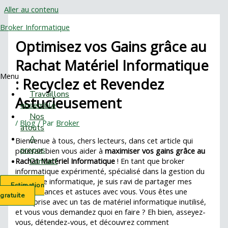
Aller au contenu
Broker Informatique
Optimisez vos Gains grâce au
Rachat Matériel Informatique
Menu
: Recyclez et Revendez
Travaillons
Astucieusement
ensemble
Nos
/
Blog
/ Par
Broker
atouts
A
Bienvenue à tous, chers lecteurs, dans cet article qui
propos
pourrait bien vous aider à
maximiser vos gains grâce au
Contact
Rachat Matériel Informatique
! En tant que broker
informatique expérimenté, spécialisé dans la gestion du
recyclage informatique, je suis ravi de partager mes
Estimation
connaissances et astuces avec vous. Vous êtes une
gratuite
entreprise avec un tas de matériel informatique inutilisé,
et vous vous demandez quoi en faire ? Eh bien, asseyez-
vous, détendez-vous, et découvrez comment