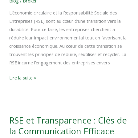
Blog
/
Broker
:
Réduire,
L’économie circulaire et la Responsabilité Sociale des
Réutiliser,
Entreprises (RSE) sont au cœur d’une transition vers la
Recycler
durabilité. Pour ce faire, les entreprises cherchent à
pour
réduire leur impact environnemental tout en favorisant la
la
croissance économique. Au cœur de cette transition se
Durabilité
trouvent les principes de réduire, réutiliser et recycler. La
RSE incarne l’engagement des entreprises envers
Lire la suite »
RSE
RSE et Transparence : Clés de
et
la Communication Efficace
Transparence
: