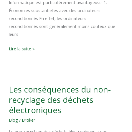
Informatique est particulièrement avantageuse. 1.
Économies substantielles avec des ordinateurs
reconditionnés En effet, les ordinateurs
reconditionnés sont généralement moins coûteux que
leurs
Lire la suite »
Les
Les conséquences du non-
conséquences
recyclage des déchets
du
non-
électroniques
recyclage
Blog
/
Broker
des
déchets
Le non-recyclage des déchets électroniques a des