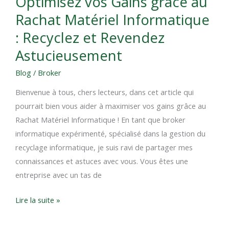
Optimisez vos Gains grâce au
vos
Rachat Matériel Informatique
Gains
grâce
: Recyclez et Revendez
au
Astucieusement
Rachat
Matériel
Blog
/
Broker
Informatique
Bienvenue à tous, chers lecteurs, dans cet article qui
:
pourrait bien vous aider à maximiser vos gains grâce au
Recyclez
Rachat Matériel Informatique ! En tant que broker
et
informatique expérimenté, spécialisé dans la gestion du
Revendez
recyclage informatique, je suis ravi de partager mes
Astucieusement
connaissances et astuces avec vous. Vous êtes une
entreprise avec un tas de
Lire la suite »