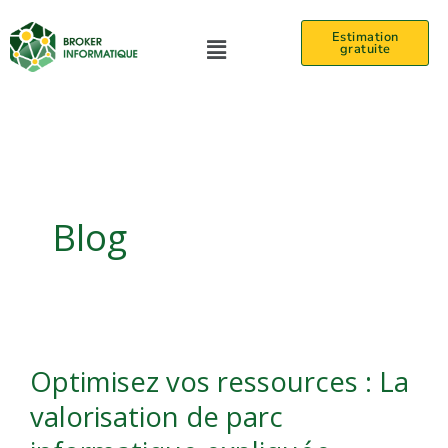
Aller
Menu
Estimation
au
gratuite
contenu
Blog
Optimisez
Optimisez vos ressources : La
vos
valorisation de parc
ressources
: