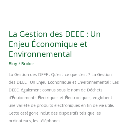
La
La Gestion des DEEE : Un
Gestion
Enjeu Économique et
des
DEEE
Environnemental
:
Blog
/
Broker
Un
Enjeu
La Gestion des DEEE : Qu’est-ce que c’est ? La Gestion
Économique
des DEEE : Un Enjeu Économique et Environnemental : Les
et
DEEE, également connus sous le nom de Déchets
Environnemental
d’Équipements Électriques et Électroniques, englobent
une variété de produits électroniques en fin de vie utile.
Cette catégorie inclut des dispositifs tels que les
ordinateurs, les téléphones