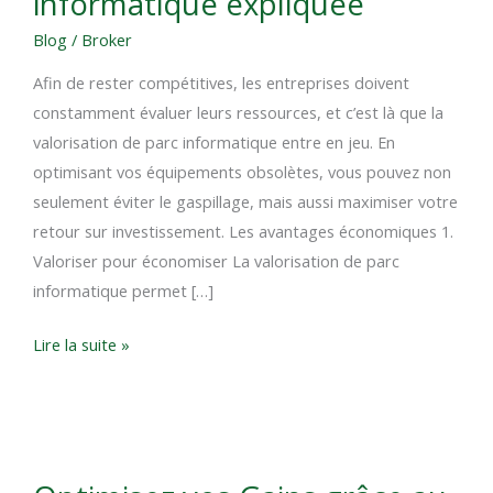
informatique expliquée
La
Blog
/
Broker
valorisation
de
Afin de rester compétitives, les entreprises doivent
parc
constamment évaluer leurs ressources, et c’est là que la
informatique
valorisation de parc informatique entre en jeu. En
expliquée
optimisant vos équipements obsolètes, vous pouvez non
seulement éviter le gaspillage, mais aussi maximiser votre
retour sur investissement. Les avantages économiques 1.
Valoriser pour économiser La valorisation de parc
informatique permet […]
Lire la suite »
Optimisez