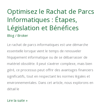
Optimisez
Optimisez le Rachat de Parcs
le
Informatiques : Étapes,
Rachat
de
Législation et Bénéfices
Parcs
Blog
/
Broker
Informatiques
:
Le rachat de parcs informatiques est une démarche
Étapes,
essentielle lorsque vient le temps de renouveler
Législation
l’équipement informatique ou de se débarrasser de
et
matériel obsolète. Il peut s’avérer complexe, mais bien
Bénéfices
géré, ce processus peut offrir des avantages financiers
significatifs, tout en respectant les normes légales et
environnementales. Dans cet article, nous explorons en
détail le
Lire la suite »